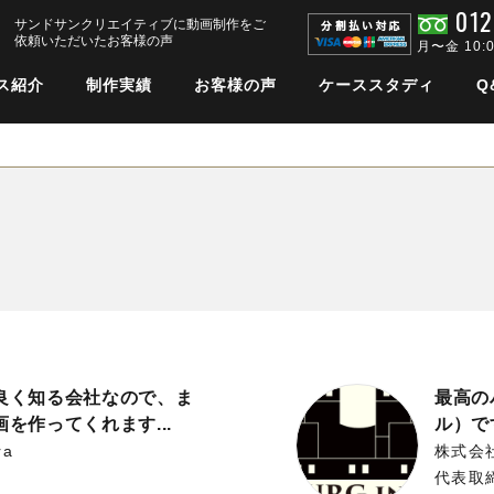
012
サンドサンクリエイティブに動画制作をご
依頼いただいたお客様の声
月〜金 10:
ス紹介
制作実績
お客様の声
ケーススタディ
Q
良く知る会社なので、ま
最高の
を作ってくれます...
ル）で
ra
株式会社
代表取