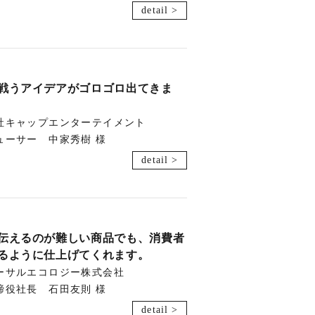
detail >
戦うアイデアがゴロゴロ出てきま
社キャップエンターテイメント
ューサー 中家秀樹 様
detail >
伝えるのが難しい商品でも、消費者
るように仕上げてくれます。
ーサルエコロジー株式会社
締役社長 石田友則 様
detail >