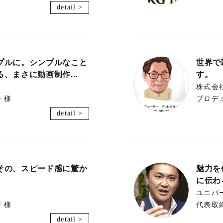
detail >
プルに。シンプルなこと
世界で
、まさに動画制作...
す。
株式会
 様
プロデ
detail >
その、スピード感に驚か
魅力を
に伝わ
ユニバ
 様
代表取
detail >